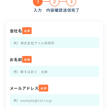
1
2
3
入力
内容確認
送信完了
会社名
必須
お名前
必須
メールアドレス
必須