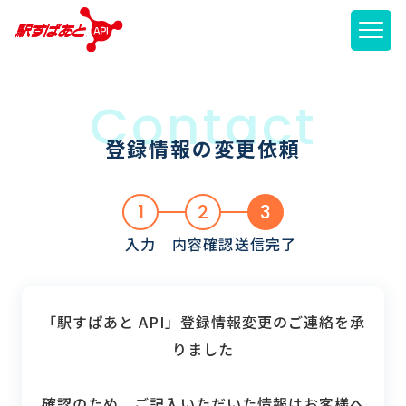
メニ
登録情報の変更依頼
1
2
3
入力
内容確認
送信完了
「駅すぱあと API」登録情報変更のご連絡を承
りました
確認のため、ご記入いただいた情報はお客様へ