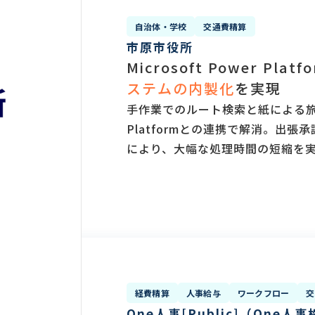
自治体・学校
交通費精算
市原市役所
Microsoft Power Plat
ステムの内製化
を実現
手作業でのルート検索と紙による旅
Platformとの連携で解消。出
により、大幅な処理時間の短縮を
経費精算
人事給与
ワークフロー
交
One人事[Public]（One人