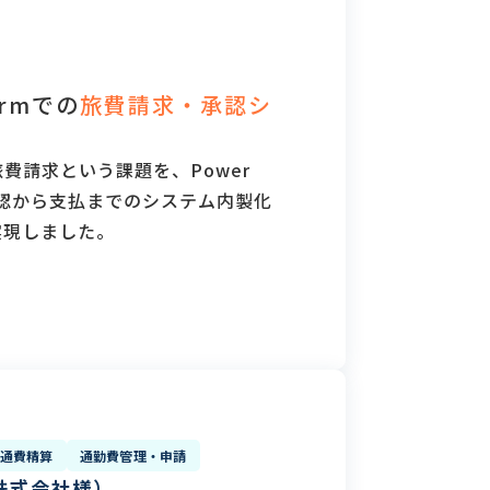
formでの
旅費請求・承認シ
費請求という課題を、Power
張承認から支払までのシステム内製化
実現しました。
通費精算
通勤費管理・申請
事株式会社様）