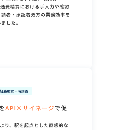
、交通費精算における手入力や確認
申請者・承認者双方の業務効率を
いました。
経路検索・時刻表
を
API×サイネージ
で促
により、駅を起点とした直感的な