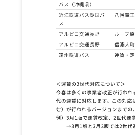
バス（沖縄県）
近江鉄道バス湖国バ
八幡竜王
ス
アルピコ交通長野
ループ橋
アルピコ交通長野
信濃大町
遠州鉄道バス
運賃・定
＜運賃の2世代対応について＞
今春は多くの事業者改正が行われ
代の運賃に対応します。この対応
む）が行われるバージョンまでの
例）3月1版で運賃改定、2世代運
→3月1版と3月2版では2世代