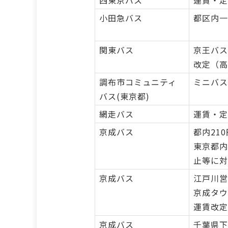
西東京バス
運賃・定
小田急バス
都区内一
関東バス
京王バス
改定（高
調布市コミュニティ
ミニバス
バス(東京都)
網走バス
運賃・定
京成バス
都内21
東京都内
止等に対
京成バス
江戸川営
京成タウ
運賃改定
京成バス
千葉県下