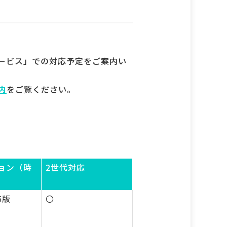
サービス」での対応予定をご案内い
内
をご覧ください。
ョン（時
2世代対応
5版
〇