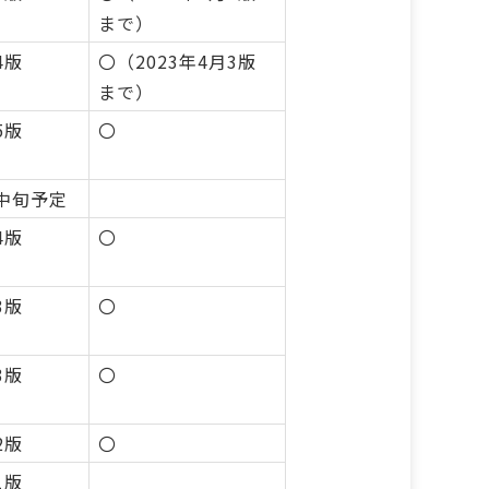
まで）
4版
〇（2023年4月3版
まで）
5版
〇
月中旬予定
4版
〇
3版
〇
3版
〇
2版
〇
1版